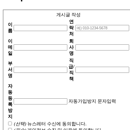
게시글 작성
연
이
락
름
처
이
회
메
사
일
명
직
부
급/
서
직
명
책
자
동
등
자동가입방지 문자입력
록
방
지
(선택)
뉴스레터 수신에 동의합니다.