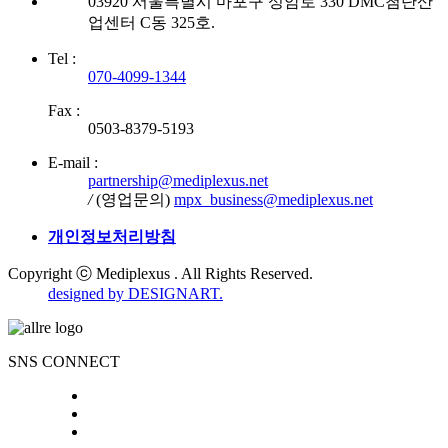
03920 서울특별시 마포구 성암로 330 DMC첨단산
업센터 C동 325호.
Tel :
070-4099-1344
Fax :
0503-8379-5193
E-mail :
partnership@mediplexus.net
/
(영업문의)
mpx_business@mediplexus.net
개인정보처리방침
Copyright ⓒ Mediplexus . All Rights Reserved.
designed by DESIGNART.
SNS CONNECT